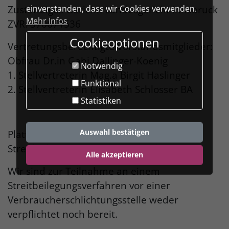
Zuständiges Gericht: Landesgericht Innsbruck
einverstanden, dass wir Cookies verwenden.
Mehr Infos
ZVR: 370671536
Cookieoptionen
Vertretungsberechtigte Vorstandsmitglieder:
Obfrau Dr.in Gabi Dallinger-Koenig
Notwendig
1. Stellvertreterin Mag.a Birgit Haslinger
Funktional
2. Stellvertreterin Elisabeth Schlosser BA
Statistiken
Auswahl bestätigen
Plattform der EU-Kommission zur Online-
Streitbeilegung:
ec.europa.eu/odr
Alle akzeptieren
Wir sind zur Teilnahme an einem
Streitbeilegungsverfahren vor einer
Verbraucherschlichtungsstelle weder
verpflichtet noch bereit.