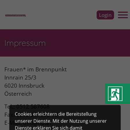
Zu
Zu
Zu
Zu
der
dem
der
dem
Login
Hauptnavigation
Inhalt
Meta-
Footer
Ha
der
der
Navigation
der
Webseite
Webseite
der
Webseite
Impressum
Webseite
Frauen* im Brennpunkt
Innrain 25/3
6020 Innsbruck
Österreich
Tel.: 0512 587608
Fax: 0512 587608-19
Cookies erleichtern die Bereitstellung
unserer Dienste. Mit der Nutzung unserer
E-Mail: info@fib.at
Dienste erklären Sie sich damit